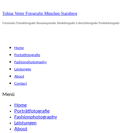
Tobias Vetter Fotografie München Starnberg
Fotostudio Porträtfotografie Businessporträts Modefotografie Lifestylefotografie Produktfotografie
Home
Porträtfotografie
Fashionphotography
Leistungen
About
Contact
Menü
Home
Porträtfotografie
Fashionphotography
Leistungen
About