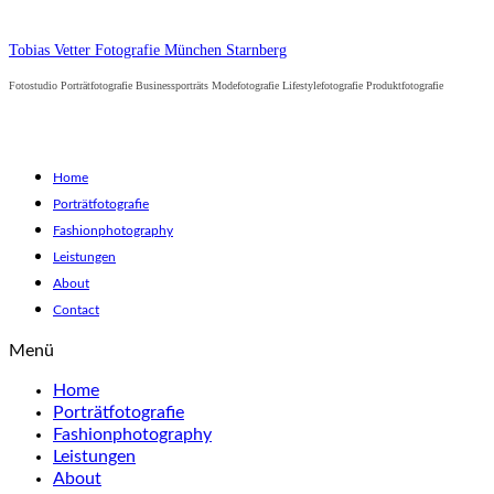
Tobias Vetter Fotografie München Starnberg
Fotostudio Porträtfotografie Businessporträts Modefotografie Lifestylefotografie Produktfotografie
Home
Porträtfotografie
Fashionphotography
Leistungen
About
Contact
Menü
Home
Porträtfotografie
Fashionphotography
Leistungen
About