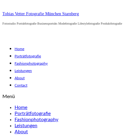
Tobias Vetter Fotografie München Starnberg
Fotostudio Porträtfotografie Businessporträts Modefotografie Lifestylefotografie Produktfotografie
Home
Porträtfotografie
Fashionphotography
Leistungen
About
Contact
Menü
Home
Porträtfotografie
Fashionphotography
Leistungen
About